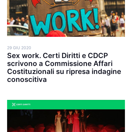
29 GIU 2020
Sex work. Certi Diritti e CDCP
scrivono a Commissione Affari
Costituzionali su ripresa indagine
conoscitiva