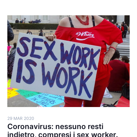
29 MAR 2020
Coronavirus: nessuno resti
indietro, compresi i sex worker.