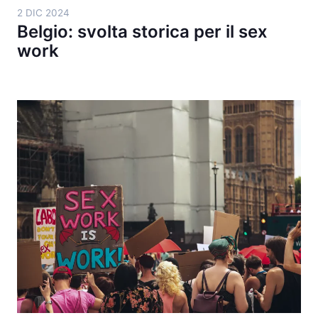
2 DIC 2024
Belgio: svolta storica per il sex
work