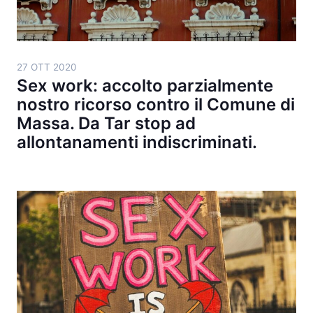
27 OTT 2020
Sex work: accolto parzialmente
nostro ricorso contro il Comune di
Massa. Da Tar stop ad
allontanamenti indiscriminati.