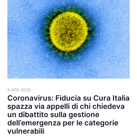
9 APR 2020
Coronavirus: Fiducia su Cura Italia
spazza via appelli di chi chiedeva
un dibattito sulla gestione
dell’emergenza per le categorie
vulnerabili