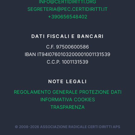
INFO@CERTIDIRITTI.ORG
SEGRETERIA@PEC.CERTIDIRITTI.IT
+390656548402
DATI FISCALI E BANCARI
C.F. 97500600586
IBAN IT94I0760103200001001131539
C.C.P. 1001131539
NOTE LEGALI
REGOLAMENTO GENERALE
PROTEZIONE DATI
INFORMATIVA COOKIES
TRASPARENZA
© 2008-2026
ASSOCIAZIONE RADICALE CERTI DIRITTI APS