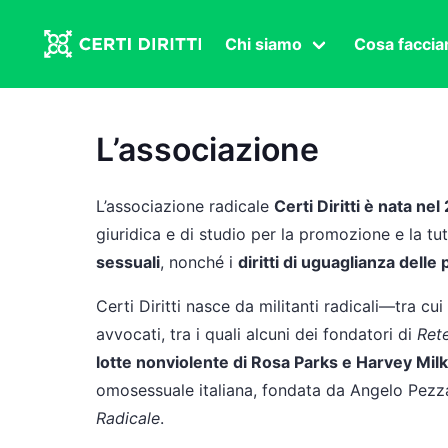
Chi siamo
Cosa facci
Associazione
Affermazi
Statuto
Intersex
L’associazione
Organi in carica
Transgen
Congressi
Diritto di
L’associazione radicale
Certi Diritti è nata ne
Lavoro s
giuridica e di studio per la promozione e la tu
sessuali
, nonché i
diritti di uguaglianza dell
Salute se
Transnaz
Certi Diritti nasce da militanti radicali—tra
avvocati, tra i quali alcuni dei fondatori di
Rete
Politica
lotte nonviolente di Rosa Parks e Harvey Milk
Fuor di P
omosessuale italiana, fondata da Angelo Pezz
Radicale
.