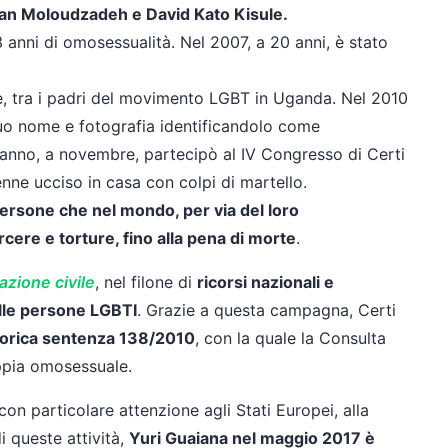
kwan Moloudzadeh e David Kato Kisule.
anni di omosessualità. Nel 2007, a 20 anni, è stato
e, tra i padri del movimento LGBT in Uganda. Nel 2010
suo nome e fotografia identificandolo come
’anno, a novembre, partecipò al IV Congresso di Certi
venne ucciso in casa con colpi di martello.
ersone che nel mondo, per via del loro
ere e torture, fino alla pena di morte
.
azione civile
, nel filone di
ricorsi nazionali e
delle persone LGBTI
. Grazie a questa campagna, Certi
torica sentenza 138/2010
, con la quale la Consulta
oppia omosessuale.
 con particolare attenzione agli Stati Europei, alla
di queste attività,
Yuri Guaiana nel maggio 2017 è