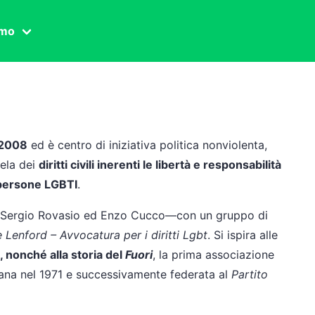
amo
one civile
der
 famiglia
l 2008
ed è centro di iniziativa politica nonviolenta,
essuale
tela dei
diritti civili inerenti le libertà e responsabilità
e persone LGBTI
.
ssuale
ionale
 cui Sergio Rovasio ed Enzo Cucco—con un gruppo di
 Lenford – Avvocatura per i diritti Lgbt
. Si ispira alle
, nonché alla storia del
Fuori
, la prima associazione
agina
ana nel 1971 e successivamente federata al
Partito