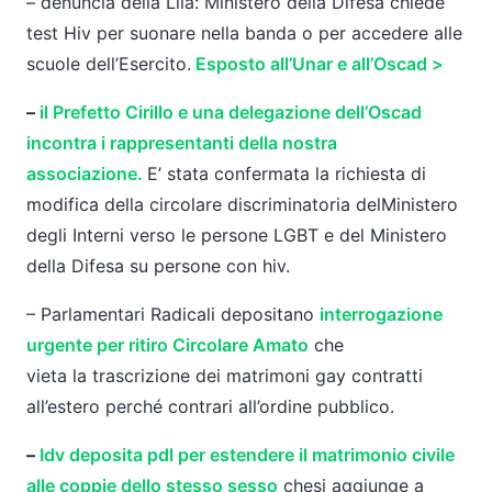
– denuncia della Lila: Ministero della Difesa chiede
test Hiv per suonare nella banda o per accedere alle
scuole dell’Esercito.
Esposto all’Unar e all’Oscad >
–
il Prefetto Cirillo e una delegazione dell’Oscad
incontra i rappresentanti della nostra
associazione.
E’ stata confermata
la
richiesta di
modifica della circolare discriminatoria
del
Ministero
degli Interni verso le persone LGBT e
del
Ministero
della Difesa su persone con hiv.
– Parlamentari Radicali depositano
interrogazione
urgente per ritiro Circolare Amato
che
vieta
la
trascrizione dei matrimoni gay contratti
all’estero perché contrari all’ordine pubblico.
–
Idv deposita pdl per estendere il matrimonio civile
alle coppie dello stesso sesso
che
si
aggiunge a