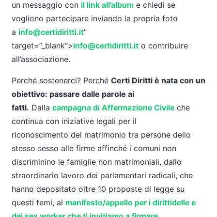
un
messaggio
con
il link all’album
e chiedi se
vogliono partecipare inviando
la
propria foto
a
info@certidiritti.it
”
target=”_blank”>
info@certidiritti.it
o contribuire
all’associazione.
Perché sostenerci? Perché
Certi
Diritti
è nata con un
obiettivo: passare dalle parole ai
fatti.
Dalla
campagna di Affermazione Civile
che
continua con iniziative legali per il
riconoscimento
del
matrimonio tra persone dello
stesso sesso alle firme affinché i comuni non
discriminino le famiglie non matrimoniali, dallo
straordinario lavoro dei parlamentari radicali, che
hanno depositato oltre 10 proposte di legge su
questi temi, al
manifesto/appello per i
diritti
delle e
dei sex worker che ti invitiamo a firmare
.