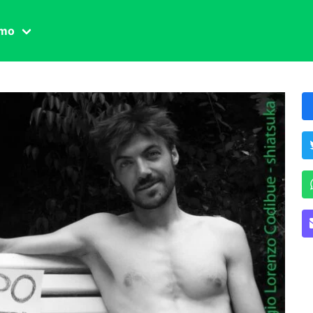
amo
one civile
der
 famiglia
essuale
ssuale
ionale
agina