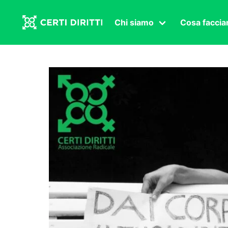
Chi siamo
Cosa facci
Associazione
Affermazi
Statuto
Intersex
Organi in carica
Transgen
Congressi
Diritto di
Lavoro s
Salute se
Transnaz
Politica
Fuor di P