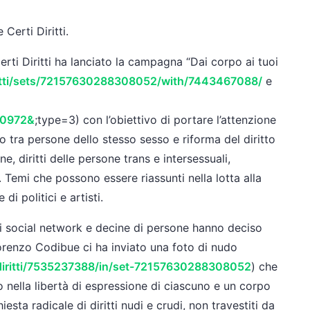
erti Diritti.
rti Diritti ha lanciato la campagna “Dai corpo ai tuoi
iritti/sets/72157630288308052/with/7443467088/
e
70972&
;type=3) con l’obiettivo di portare l’attenzione
io tra persone dello stesso sesso e riforma del diritto
e, diritti delle persone trans e intersessuali,
tà. Temi che possono essere riassunti nella lotta alla
i politici e artisti.
 social network e decine di persone hanno deciso
Lorenzo Codibue ci ha inviato una foto di nudo
idiritti/7535237388/in/set-72157630288308052
) che
nella libertà di espressione di ciascuno e un corpo
esta radicale di diritti nudi e crudi, non travestiti da