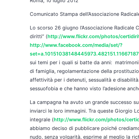
Roma, 10 luglio 2012
Comunicato Stampa dell’Associazione Radicale C
Lo scorso 26 giugno l’Associazione Radicale Ce
diritti” (
http://www.flickr.com/photos/certid
http://www.facebook.com/media/set/?
set=a.10151038148445973.482151.1166718
sui temi per i quali si batte da anni: matrimon
di famiglia, regolamentazione della prostituzion
affettività per i detenuti, sessualità e disabili
sessuofobia e che hanno visto l’adesione anche d
La campagna ha avuto un grande successo sui
inviarci le loro immagini. Tra queste Giorgio 
integrale (
http://www.flickr.com/photos/cert
abbiamo deciso di pubblicare poiché crediamo 
nudo, senza volgarità, esprime al meglio la richi