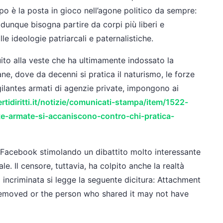
rpo è la posta in gioco nell’agone politico da sempre:
e dunque bisogna partire da corpi più liberi e
le ideologie patriarcali e paternalistiche.
ito alla veste che ha ultimamente indossato la
ane, dove da decenni si pratica il naturismo, le forze
gilantes armati di agenzie private, impongono ai
rtidiritti.it/notizie/comunicati-stampa/item/1522-
te-armate-si-accaniscono-contro-chi-pratica-
u Facebook stimolando un dibattito molto interessante
ale. Il censore, tuttavia, ha colpito anche la realtà
 incriminata si legge la seguente dicitura: Attachment
removed or the person who shared it may not have