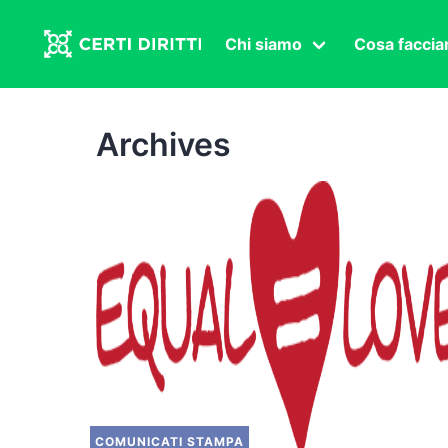
Chi siamo
Cosa facci
Associazione
Affermazi
Statuto
Intersex
Archives
Organi in carica
Transgen
Congressi
Diritto di
Lavoro s
Salute se
Transnaz
Politica
Fuor di P
COMUNICATI STAMPA