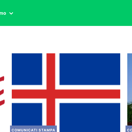
amo
one civile
der
 famiglia
essuale
ssuale
ionale
agina
COMUNICATI STAMPA
C