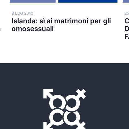
8 LUG 2010
25
Islanda: sì ai matrimoni per gli
C
a
omosessuali
D
F