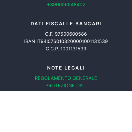
+390656548402
DATI FISCALI E BANCARI
C.F. 97500600586
IBAN IT94I0760103200001001131539
C.C.P. 1001131539
NOTE LEGALI
REGOLAMENTO GENERALE
PROTEZIONE DATI
INFORMATIVA COOKIES
TRASPARENZA
© 2008-2026
ASSOCIAZIONE RADICALE CERTI DIRITTI APS