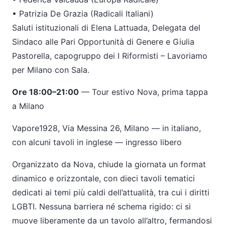
•
Patrizia De Grazia (Radicali Italiani)
Saluti istituzionali di
Elena Lattuada,
Delegata del
Sindaco alle Pari Opportunit
à
di Genere
e
Giulia
Pastorella
, capogruppo dei
I Riformisti
–
Lavoriamo
per Milano con Sala
.
Ore 18:00
–
21:00
—
Tour estivo Nova, prima tappa
a Milano
Vapore1928, Via Messina 26, Milano
—
in italiano,
con alcuni tavoli in inglese
—
ingresso libero
Organizzato da Nova, chiude la giornata un format
dinamico e orizzontale, con dieci tavoli tematici
dedicati ai temi pi
ù
caldi dell
’
attualit
à
, tra cui i diritti
LGBTI. Nessuna barriera n
é
schema rigido: ci si
muove liberamente da un tavolo all
’
altro, fermandosi