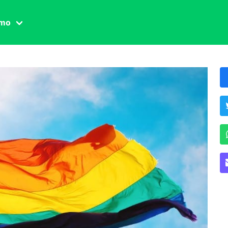
amo
one civile
der
 famiglia
essuale
ssuale
ionale
agina