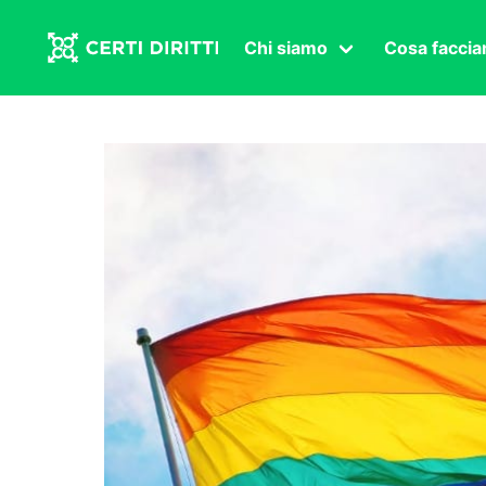
Chi siamo
Cosa facci
Associazione
Affermazi
Statuto
Intersex
Organi in carica
Transgen
Congressi
Diritto di
Lavoro s
Salute se
Transnaz
Politica
Fuor di P