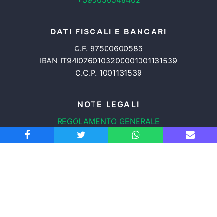
+390656548402
DATI FISCALI E BANCARI
C.F. 97500600586
IBAN IT94I0760103200001001131539
C.C.P. 1001131539
NOTE LEGALI
REGOLAMENTO GENERALE
PROTEZIONE DATI
INFORMATIVA COOKIES
TRASPARENZA
© 2008-2026
ASSOCIAZIONE RADICALE CERTI DIRITTI APS