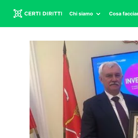
Chi siamo
Cosa facci
Associazione
Affermazi
Statuto
Intersex
Organi in carica
Transgen
Congressi
Diritto di
Lavoro s
Salute se
Transnaz
Politica
Fuor di P