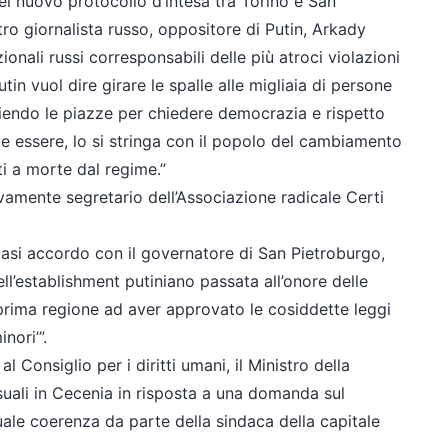
del nuovo protocollo d’intesa tra Torino e San
ltro giornalista russo, oppositore di Putin, Arkady
ionali russi corresponsabili delle più atroci violazioni
tin vuol dire girare le spalle alle migliaia di persone
piendo le piazze per chiedere democrazia e rispetto
e essere, lo si stringa con il popolo del cambiamento
i a morte dal regime.”
vamente segretario dell’Associazione radicale Certi
asi accordo con il governatore di San Pietroburgo,
ll’establishment putiniano passata all’onore delle
prima regione ad aver approvato le cosiddette leggi
nori’”.
 Consiglio per i diritti umani, il Ministro della
uali in Cecenia in risposta a una domanda sul
le coerenza da parte della sindaca della capitale