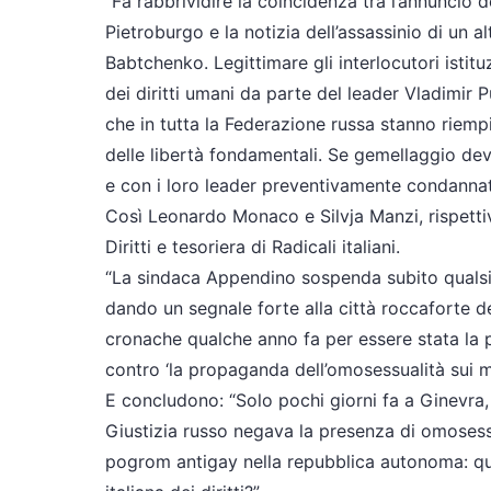
“Fa rabbrividire la coincidenza tra l’annuncio 
Pietroburgo e la notizia dell’assassinio di un a
Babtchenko. Legittimare gli interlocutori istituz
dei diritti umani da parte del leader Vladimir Pu
che in tutta la Federazione russa stanno riem
delle libertà fondamentali. Se gemellaggio dev
e con i loro leader preventivamente condannat
Così Leonardo Monaco e Silvja Manzi, rispetti
Diritti e tesoriera di Radicali italiani.
“La sindaca Appendino sospenda subito qualsi
dando un segnale forte alla città roccaforte de
cronache qualche anno fa per essere stata la 
contro ‘la propaganda dell’omosessualità sui mi
E concludono: “Solo pochi giorni fa a Ginevra, al
Giustizia russo negava la presenza di omosess
pogrom antigay nella repubblica autonoma: qua