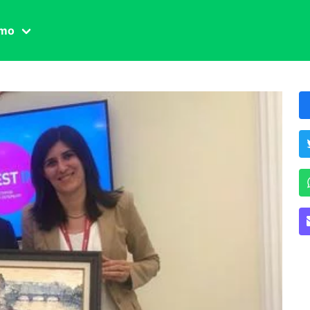
amo
one civile
der
 famiglia
essuale
ssuale
ionale
agina