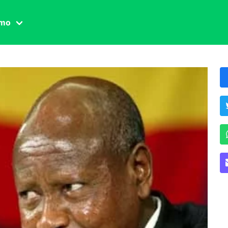
amo
one civile
der
 famiglia
essuale
ssuale
ionale
agina