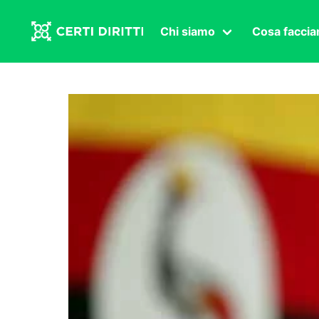
Chi siamo
Cosa facci
Associazione
Affermazi
Statuto
Intersex
Organi in carica
Transgen
Congressi
Diritto di
Lavoro s
Salute se
Transnaz
Politica
Fuor di P