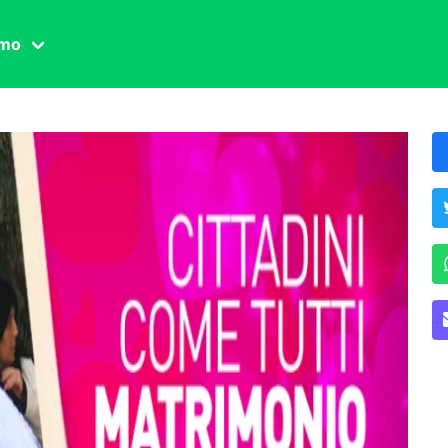
amo
one civile
der
 famiglia
essuale
ssuale
ionale
agina