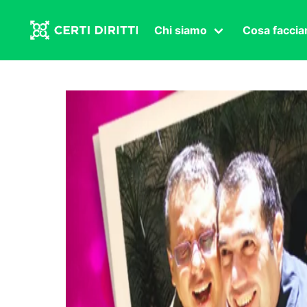
Chi siamo
Cosa facci
Associazione
Affermazi
Statuto
Intersex
Organi in carica
Transgen
Congressi
Diritto di
Lavoro s
Salute se
Transnaz
Politica
Fuor di P