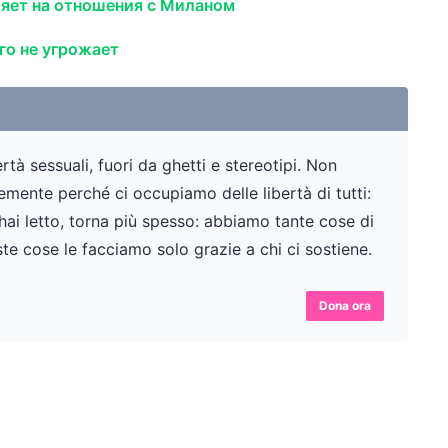
ияет на отношения с Миланом
го не угрожает
tà sessuali, fuori da ghetti e stereotipi. Non
ente perché ci occupiamo delle libertà di tutti:
 hai letto, torna più spesso: abbiamo tante cose di
te cose le facciamo solo grazie a chi ci sostiene.
Dona ora