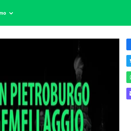
amo
one civile
der
 famiglia
essuale
ssuale
ionale
agina