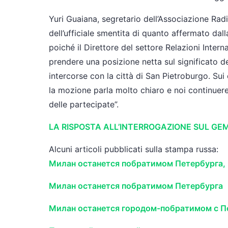
Yuri Guaiana, segretario dell’Associazione Radic
dell’ufficiale smentita di quanto affermato dal
poiché il Direttore del settore Relazioni Inter
prendere una posizione netta sul significato de
intercorse con la città di San Pietroburgo. Sui
la mozione parla molto chiaro e noi continuere
delle partecipate”.
LA RISPOSTA ALL’INTERROGAZIONE SUL GE
Alcuni articoli pubblicati sulla stampa russa:
Милан останется побратимом Петербурга, 
Милан останется побратимом Петербурга
Милан останется городом-побратимом с П