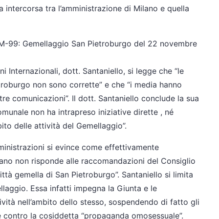
 intercorsa tra l’amministrazione di Milano e quella
 IM-99: Gemellaggio San Pietroburgo del 22 novembre
i Internazionali, dott. Santaniello, si legge che “le
etroburgo non sono corrette” e che “i media hanno
tre comunicazioni”. Il dott. Santaniello conclude la sua
unale non ha intrapreso iniziative dirette , né
bito delle attività del Gemellaggio”.
ministrazioni si evince come effettivamente
ilano non risponde alle raccomandazioni del Consiglio
tà gemella di San Pietroburgo”. Santaniello si limita
laggio. Essa infatti impegna la Giunta e le
ità nell’ambito dello stesso, sospendendo di fatto gli
gge contro la cosiddetta “propaganda omosessuale”.