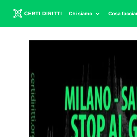
Chi siamo
Cosa facci
Associazione
Affermazi
Statuto
Intersex
Organi in carica
Transgen
Congressi
Diritto di
Lavoro s
Salute se
Transnaz
Politica
Fuor di P