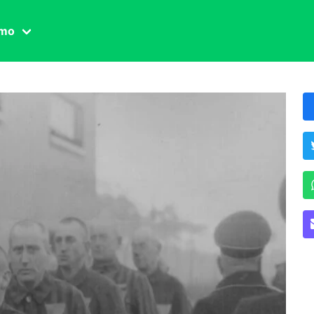
amo
one civile
der
 famiglia
essuale
ssuale
ionale
agina