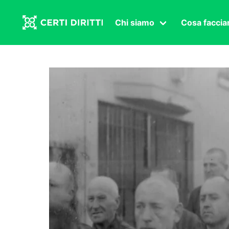
Chi siamo
Cosa facci
Associazione
Affermazi
Statuto
Intersex
Organi in carica
Transgen
Congressi
Diritto di
Lavoro s
Salute se
Transnaz
Politica
Fuor di P