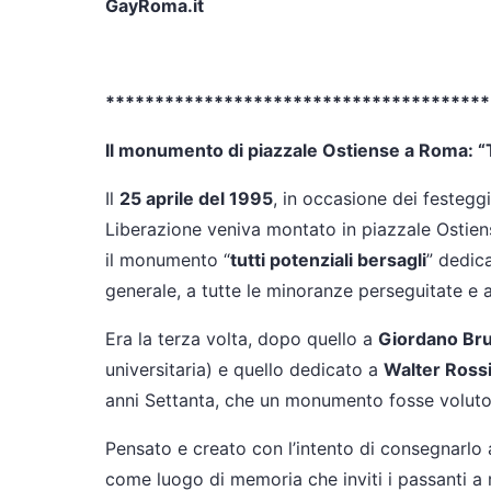
GayRoma.it
***************************************
Il monumento di piazzale Ostiense a Roma: “Tu
Il
25 aprile del 1995
, in occasione dei festegg
Liberazione veniva montato in piazzale Ostiens
il monumento “
tutti potenziali bersagli
” dedica
generale, a tutte le minoranze perseguitate e 
Era la terza volta, dopo quello a
Giordano Br
universitaria) e quello dedicato a
Walter Ross
anni Settanta, che un monumento fosse voluto,
Pensato e creato con l’intento di consegnarlo a
come luogo di memoria che inviti i passanti a ri