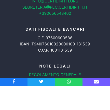
INFO@CERTIDIRITTI.ORG
SEGRETERIA@PEC.CERTIDIRITTI.IT
+390656548402
DATI FISCALI E BANCARI
C.F. 97500600586
IBAN IT94I0760103200001001131539
C.C.P. 1001131539
NOTE LEGALI
REGOLAMENTO GENERALE
PROTEZIONE DATI
INFORMATIVA COOKIES
TRASPARENZA
© 2008-2026