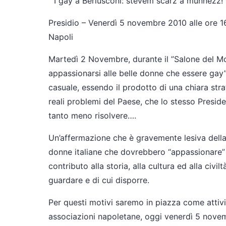
“I gay a Berlusconi: stevem scarz a munnezz!”
Presidio – Venerdì 5 novembre 2010 alle ore 1
Napoli
Martedì 2 Novembre, durante il ”Salone del Mot
appassionarsi alle belle donne che essere gay”!
casuale, essendo il prodotto di una chiara strat
reali problemi del Paese, che lo stesso Preside
tanto meno risolvere….
Un’affermazione che è gravemente lesiva della
donne italiane che dovrebbero “appassionare” p
contributo alla storia, alla cultura ed alla civ
guardare e di cui disporre.
Per questi motivi saremo in piazza come attivisti
associazioni napoletane, oggi venerdì 5 novem