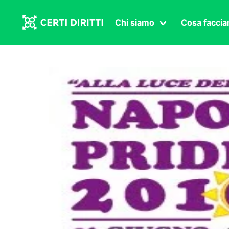
Chi siamo
Cosa facci
Associazione
Affermazi
Statuto
Intersex
Organi in carica
Transgen
Congressi
Diritto di
Lavoro s
Salute se
Transnaz
Politica
Fuor di P