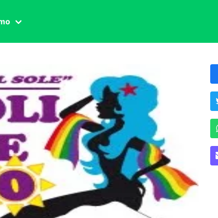
amo
one civile
der
 famiglia
essuale
ssuale
ionale
agina