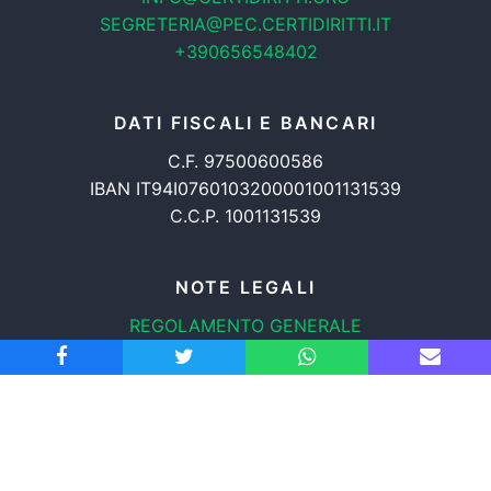
SEGRETERIA@PEC.CERTIDIRITTI.IT
+390656548402
DATI FISCALI E BANCARI
C.F. 97500600586
IBAN IT94I0760103200001001131539
C.C.P. 1001131539
NOTE LEGALI
REGOLAMENTO GENERALE
PROTEZIONE DATI
INFORMATIVA COOKIES
TRASPARENZA
© 2008-2026