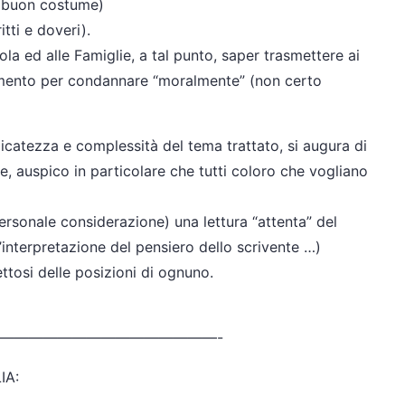
el buon costume)
tti e doveri).
uola ed alle Famiglie, a tal punto, saper trasmettere ai
tamento per condannare “moralmente” (non certo
licatezza e complessità del tema trattato, si augura di
re, auspico in particolare che tutti coloro che vogliano
rsonale considerazione) una lettura “attenta” del
ll’interpretazione del pensiero dello scrivente …)
ettosi delle posizioni di ognuno.
————————
———————-
IA: