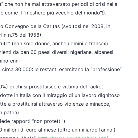
sa” che non ha mai attraversato periodi di crisi nella
sce come il “mestiere più vecchio del mondo”!).
imo Convegno della Caritas (svoltosi nel 2008, in
lin n.75 del 1958):
itute” (non solo donne, anche uomini e transex)
ienti da ben 60 paesi diversi: nigeriane, albanesi,
minorenni
 circa 30.000: le restanti esercitano la “professione”
10%) di chi si prostituisce è vittima del racket
dotte in Italia con il miraggio di un lavoro dignitoso
tte a prostituirsi attraverso violenze e minacce,
n patria)
chiede rapporti “non protetti”)
0 milioni di euro al mese (oltre un miliardo l’anno!)