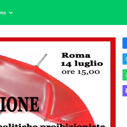
amo
one civile
der
 famiglia
essuale
ssuale
ionale
agina