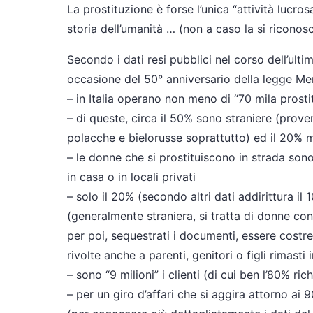
La prostituzione è forse l’unica “attività lucro
storia dell’umanità … (non a caso la si ricono
Secondo i dati resi pubblici nel corso dell’ult
occasione del 50° anniversario della legge Mer
– in Italia operano non meno di “70 mila prost
– di queste, circa il 50% sono straniere (proven
polacche e bielorusse soprattutto) ed il 20% 
– le donne che si prostituiscono in strada sono
in casa o in locali privati
– solo il 20% (secondo altri dati addirittura il 
(generalmente straniera, si tratta di donne con
per poi, sequestrati i documenti, essere costre
rivolte anche a parenti, genitori o figli rimasti i
– sono “9 milioni” i clienti (di cui ben l’80% ri
– per un giro d’affari che si aggira attorno ai 9