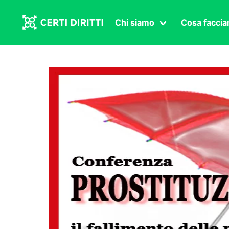
Chi siamo
Cosa facci
Associazione
Affermazi
Statuto
Intersex
Organi in carica
Transgen
Congressi
Diritto di
Lavoro s
Salute se
Transnaz
Politica
Fuor di P