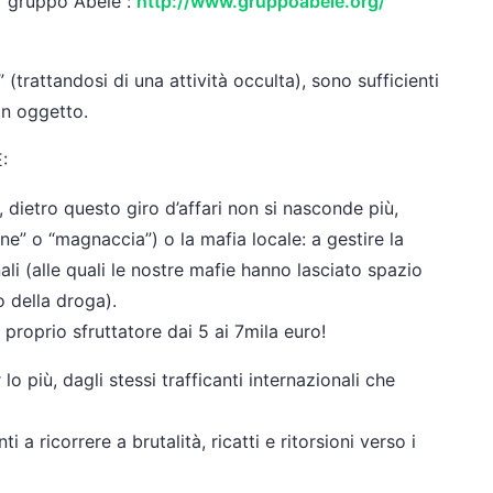
l “gruppo Abele”:
http://www.gruppoabele.org/
 (trattandosi di una attività occulta), sono sufficienti
n oggetto.
:
, dietro questo giro d’affari non si nasconde più,
one” o “magnaccia”) o la mafia locale: a gestire la
li (alle quali le nostre mafie hanno lasciato spazio
o della droga).
proprio sfruttatore dai 5 ai 7mila euro!
lo più, dagli stessi trafficanti internazionali che
i a ricorrere a brutalità, ricatti e ritorsioni verso i