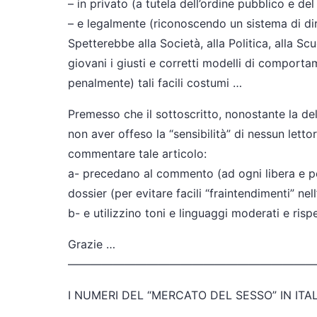
– in privato (a tutela dell’ordine pubblico e d
– e legalmente (riconoscendo un sistema di diri
Spetterebbe alla Società, alla Politica, alla Sc
giovani i giusti e corretti modelli di compor
penalmente) tali facili costumi …
Premesso che il sottoscritto, nonostante la de
non aver offeso la “sensibilità” di nessun letto
commentare tale articolo:
a- precedano al commento (ad ogni libera e pe
dossier (per evitare facili “fraintendimenti” ne
b- e utilizzino toni e linguaggi moderati e risp
Grazie …
——————————
——————————
——
I NUMERI DEL “MERCATO DEL SESSO” IN ITAL