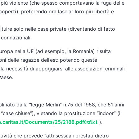
he più violente (che spesso comportavano la fuga delle
coperti), preferendo ora lasciar loro più libertà e
tituire solo nelle case private (diventando di fatto
i connazionali.
Europa nella UE (ad esempio, la Romania) risulta
ioni delle ragazze dell’est: potendo queste
la necessità di appoggiarsi alle associazioni criminali
Paese.
iplinato dalla “legge Merlin” n.75 del 1958, che 51 anni
o “case chiuse”), vietando la prostituzione “indoor” (il
.caritas.it/Document
s/25/2188.pdf
).
ività che prevede “atti sessuali prestati dietro