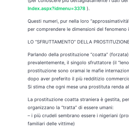
(per conoscere più dettagliatamente i dati de
Index.aspx?idmenu=3378
).
Questi numeri, pur nella loro “approssimatività”
per comprendere le dimensioni del fenomeno i
LO “SFRUTTAMENTO” DELLA PROSTITUZIONE
Parlando della prostituzione “coatta” (forzata)
prevalentemente, il singolo sfruttatore (il “len
prostituzione sono oramai le mafie internaziona
dopo aver preferito il più redditizio commerci
Si stima che ogni mese una prostituta renda al 
La prostituzione coatta straniera è gestita, per 
organizzano la “tratta” di essere umani:
– i più crudeli sembrano essere i nigeriani (pront
familiari delle vittime)