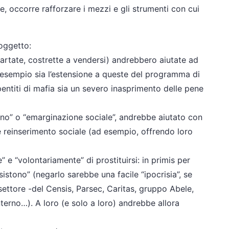
ce, occorre rafforzare i mezzi e gli strumenti con cui
 oggetto:
oartate, costrette a vendersi) andrebbero aiutate ad
ad esempio sia l’estensione a queste del programma di
pentiti di mafia sia un severo inasprimento delle pene
sogno” o “emarginazione sociale”, andrebbe aiutato con
 reinserimento sociale (ad esempio, offrendo loro
 e “volontariamente” di prostituirsi: in primis per
esistono” (negarlo sarebbe una facile “ipocrisia”, se
i settore -del Censis, Parsec, Caritas, gruppo Abele,
nterno…). A loro (e solo a loro) andrebbe allora