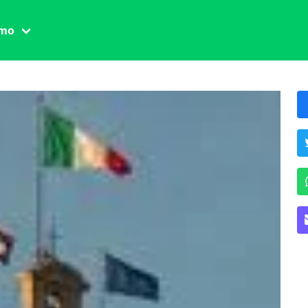
amo
one civile
der
 famiglia
essuale
ssuale
ionale
agina