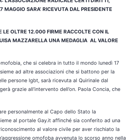
L’ASSOCIAZIONE RADICALE CERTI DIRITTI,
 17 MAGGIO SARA’ RICEVUTA DAL PRESIDENTE
E LE OLTRE 12.000 FIRME RACCOLTE CON IL
LUISA MAZZARELLA UNA MEDAGLIA AL VALORE
mofobia, che si celebra in tutto il mondo lunedì 17
insieme ad altre associazioni che si battono per la
delle persone lgbt, sarà ricevuta al Quirinale dal
gerà grazie all’intervento dell’on. Paola Concia, che
are personalmente al Capo dello Stato la
ieme al portale Gay.it affinché sia conferito ad una
iconoscimento al valore civile per aver rischiato la
n’aggressione omofoba avvenuta lo scorso anno nella