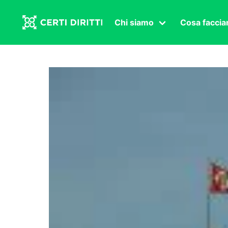
Chi siamo
Cosa facci
Associazione
Affermazi
Statuto
Intersex
Organi in carica
Transgen
Congressi
Diritto di
Lavoro s
Salute se
Transnaz
Politica
Fuor di P