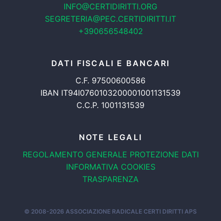
INFO@CERTIDIRITTI.ORG
SEGRETERIA@PEC.CERTIDIRITTI.IT
+390656548402
DATI FISCALI E BANCARI
C.F. 97500600586
IBAN IT94I0760103200001001131539
C.C.P. 1001131539
NOTE LEGALI
REGOLAMENTO GENERALE
PROTEZIONE DATI
INFORMATIVA COOKIES
TRASPARENZA
© 2008-2026
ASSOCIAZIONE RADICALE CERTI DIRITTI APS