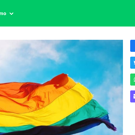
amo
one civile
der
 famiglia
essuale
ssuale
ionale
agina