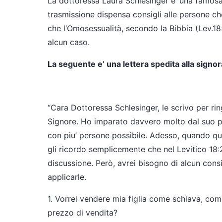
La dottoressa Laura Schlesinger e’ una famosa 
trasmissione dispensa consigli alle persone c
che l’Omosessualità, secondo la Bibbia (Lev.18
alcun caso.
La seguente e’ una lettera spedita alla signo
“Cara Dottoressa Schlesinger, le scrivo per rin
Signore. Ho imparato davvero molto dal suo p
con piu’ persone possibile. Adesso, quando qua
gli ricordo semplicemente che nel Levitico 18:2
discussione. Però, avrei bisogno di alcun consig
applicarle.
1. Vorrei vendere mia figlia come schiava, co
prezzo di vendita?