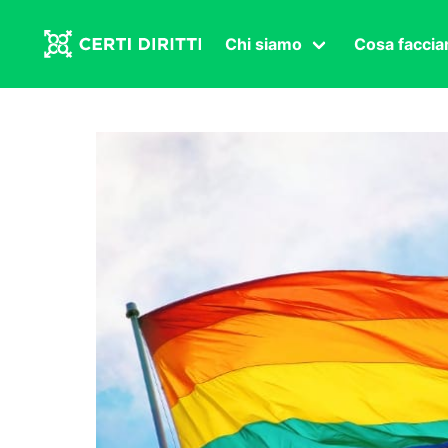
Chi siamo
Cosa facci
Associazione
Affermazi
Statuto
Intersex
Organi in carica
Transgen
Congressi
Diritto di
Lavoro s
Salute se
Transnaz
Politica
Fuor di P