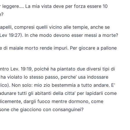
 leggere…. La mia vista deve per forza essere 10
e?
apelli, compresi quelli vicino alle tempie, anche se
 (Lev 19:27). In che modo devono esser messi a morte?
le di maiale morto rende impuri. Per giocare a pallone
tro Lev. 19:19, poiché ha piantato due diversi tipi di
ha violato lo stesso passo, perche’ usa indossare
ilico). Non solo: mio zio bestemmia a tutto andare. E’
unare tutti gli abitanti della citta’ per lapidarli come
mplicemente, dargli fuoco mentre dormono, come
rsone che giacciono con consanguinei?