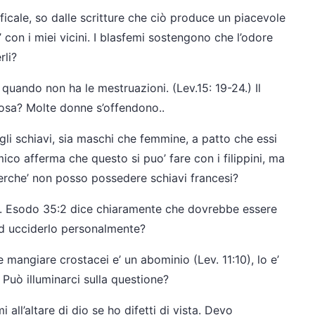
ficale, so dalle scritture che ciò produce un piacevole
’ con i miei vicini. I blasfemi sostengono che l’odore
rli?
uando non ha le mestruazioni. (Lev.15: 19-24.) Il
osa? Molte donne s’offendono..
li schiavi, sia maschi che femmine, a patto che essi
mico afferma che questo si puo’ fare con i filippini, ma
Perche’ non posso possedere schiavi francesi?
to. Esodo 35:2 dice chiaramente che dovrebbe essere
d ucciderlo personalmente?
mangiare crostacei e’ un abominio (Lev. 11:10), lo e’
Può illuminarci sulla questione?
all’altare di dio se ho difetti di vista. Devo