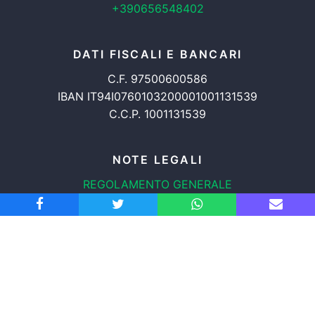
+390656548402
DATI FISCALI E BANCARI
C.F. 97500600586
IBAN IT94I0760103200001001131539
C.C.P. 1001131539
NOTE LEGALI
REGOLAMENTO GENERALE
PROTEZIONE DATI
INFORMATIVA COOKIES
TRASPARENZA
© 2008-2026
ASSOCIAZIONE RADICALE CERTI DIRITTI APS