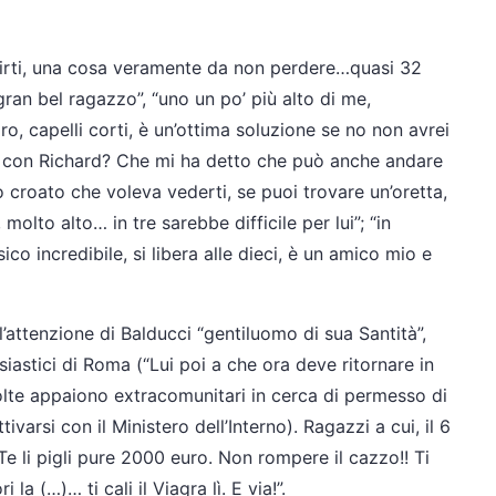
irti, una cosa veramente da non perdere…quasi 32
, gran bel ragazzo”, “uno un po’ più alto di me,
o, capelli corti, è un’ottima soluzione se no non avrei
che con Richard? Che mi ha detto che può anche andare
o croato che voleva vederti, se puoi trovare un’oretta,
molto alto… in tre sarebbe difficile per lui”; “in
o incredibile, si libera alle dieci, è un amico mio e
’attenzione di Balducci “gentiluomo di sua Santità”,
siastici di Roma (“Lui poi a che ora deve ritornare in
olte appaiono extracomunitari in cerca di permesso di
varsi con il Ministero dell’Interno). Ragazzi a cui, il 6
Te li pigli pure 2000 euro. Non rompere il cazzo!! Ti
 la (…)… ti cali il Viagra lì. E via!”.