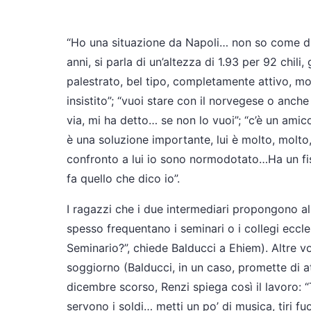
“Ho una situazione da Napoli… non so come d
anni, si parla di un’altezza di 1.93 per 92 chili
palestrato, bel tipo, completamente attivo, mor
insistito”; “vuoi stare con il norvegese o an
via, mi ha detto… se non lo vuoi”; “c’è un amic
è una soluzione importante, lui è molto, molto, 
confronto a lui io sono normodotato…Ha un fisic
fa quello che dico io”.
I ragazzi che i due intermediari propongono all
spesso frequentano i seminari o i collegi eccle
Seminario?”, chiede Balducci a Ehiem). Altre v
soggiorno (Balducci, in un caso, promette di atti
dicembre scorso, Renzi spiega così il lavoro: “
servono i soldi… metti un po’ di musica, tiri fuori