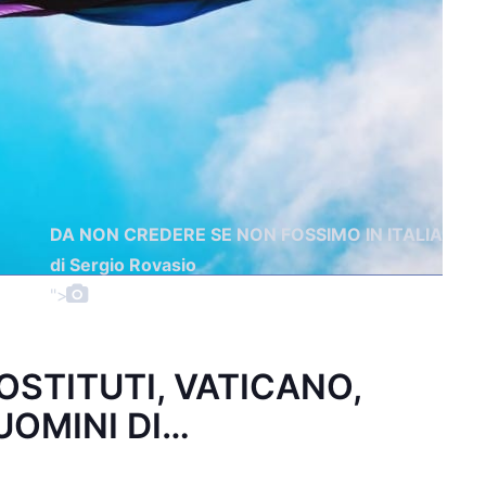
DA NON CREDERE SE NON FOSSIMO IN ITALIA
di Sergio Rovasio
">
OSTITUTI, VATICANO,
UOMINI DI…