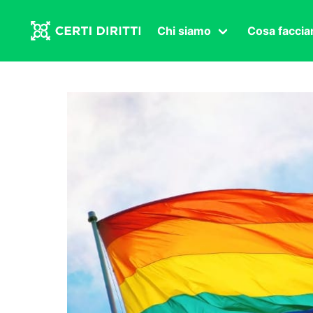
Chi siamo
Cosa facci
Associazione
Affermazi
Statuto
Intersex
Organi in carica
Transgen
Congressi
Diritto di
Lavoro s
Salute se
Transnaz
Politica
Fuor di P