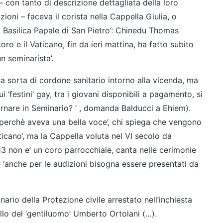
– con tanto di descrizione dettagliata della loro
zioni – faceva il corista nella Cappella Giulia, o
 Basilica Papale di San Pietro’: Chinedu Thomas
oro e il Vaticano, fin da ieri mattina, ha fatto subito
un seminarista’.
na sorta di cordone sanitario intorno alla vicenda, ma
i ‘festini’ gay, tra i giovani disponibili a pagamento, si
tornare in Seminario? ‘ , domanda Balducci a Ehiem).
ro perchè aveva una bella voce’, chi spiega che vengono
Vaticano’, ma la Cappella voluta nel VI secolo da
13 non e’ un coro parrocchiale, canta nelle cerimonie
e ‘anche per le audizioni bisogna essere presentati da
nario della Protezione civile arrestato nell’inchiesta
ello del ‘gentiluomo’ Umberto Ortolani (…).