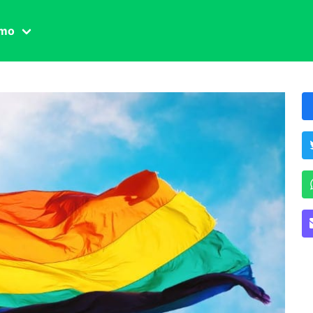
amo
one civile
der
 famiglia
essuale
ssuale
ionale
agina