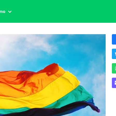
amo
one civile
der
 famiglia
essuale
ssuale
ionale
agina