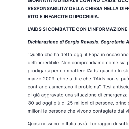
GIORNATA MONDIALE CONTRO L’AIDS: OC
RESPONSABILITA’ DELLA CHIESA NELLA DIF
RITO E INFARCITE DI IPOCRISIA.
L’AIDS SI COMBATTE CON L’INFORMAZIONE 
Dichiarazione di Sergio Rovasio, Segretario A
“Quello che ha detto oggi il Papa in occasione
dell’incredibile. Non comprendiamo come sia p
prodigarsi per combattere l’Aids’ quando lo st
marzo 2009, ebbe a dire che “l’Aids non si può
contrario aumentano il problema”. Tesi antiscie
di già aggravato una situazione di emergenza d
’80 ad oggi più di 25 milioni di persone, prin
milioni le persone che vivono contagiate dal vi
Quasi nessuno in Italia avrà il coraggio di sot