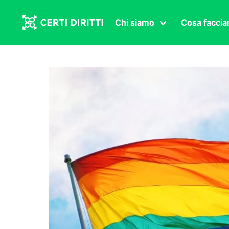
Chi siamo
Cosa facci
Associazione
Affermazi
Statuto
Intersex
Organi in carica
Transgen
Congressi
Diritto di
Lavoro s
Salute se
Transnaz
Politica
Fuor di P