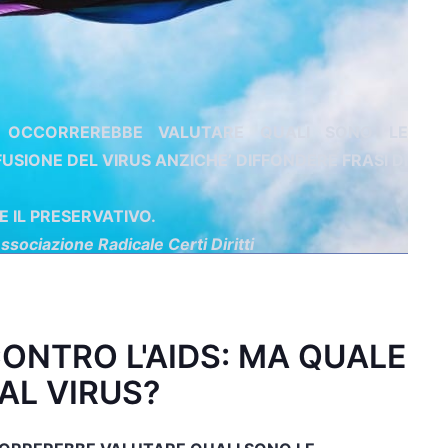
: OCCORREREBBE VALUTARE QUALI SONO LE
FUSIONE DEL VIRUS ANZICHE’ DIFFONDERE FRASI DI
E IL PRESERVATIVO.
ssociazione Radicale Certi Diritti
ONTRO L'AIDS: MA QUALE
AL VIRUS?