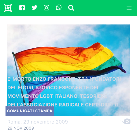
E' MORTO ENZO FRANCONE, TRA I FONDATORI
DEL FUORI, STORICO ESPONENTE DEL
MOVIMENTO LGBT ITALIANO, TESORIERE
DELL'ASSOCIAZIONE RADICALE CERTI DIRITTI.
COMUNICATI STAMPA
Roma, 29 novembre 2009
">
29 NOV 2009