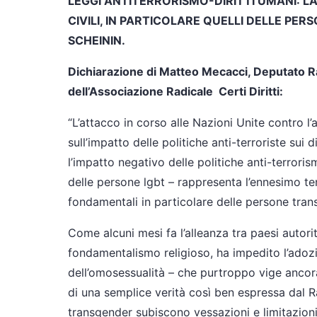
LEGGI ANTITERRORISMO-DIRITTI UMANI: LA
CIVILI, IN PARTICOLARE QUELLI DELLE PER
SCHEININ.
Dichiarazione di Matteo Mecacci, Deputato Ra
dell’Associazione Radicale Certi Diritti:
“L’attacco in corso alle Nazioni Unite contro 
sull’impatto delle politiche anti-terroriste sui
l’impatto negativo delle politiche anti-terrorism
delle persone lgbt – rappresenta l’ennesimo tent
fondamentali in particolare delle persone tran
Come alcuni mesi fa l’alleanza tra paesi autorita
fondamentalismo religioso, ha impedito l’adoz
dell’omosessualità – che purtroppo vige ancora
di una semplice verità così ben espressa dal R
transgender subiscono vessazioni e limitazioni d