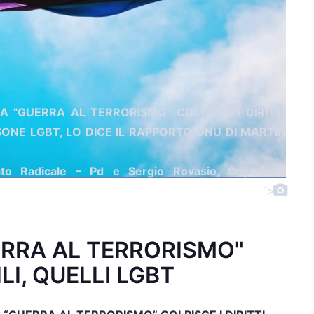
A "GUERRA AL TERRORISMO" COLPISCE I DIRITTI
RSONE LGBT, LO DICE IL RAPPORTO ONU DI MARTIN
ato Radicale – Pd e Sergio Rovasio, Segretario
">
RRA AL TERRORISMO"
LI, QUELLI LGBT