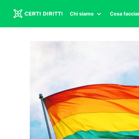
Chi siamo
Cosa facci
Associazione
Affermazi
Statuto
Intersex
Organi in carica
Transgen
Congressi
Diritto di
Lavoro s
Salute se
Transnaz
Politica
Fuor di P