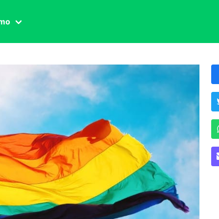
amo
one civile
der
 famiglia
essuale
ssuale
ionale
agina