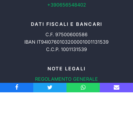
+390656548402
DATI FISCALI E BANCARI
C.F. 97500600586
IBAN IT94I0760103200001001131539
C.C.P. 1001131539
NOTE LEGALI
REGOLAMENTO GENERALE
PROTEZIONE DATI
INFORMATIVA COOKIES
TRASPARENZA
© 2008-2026
ASSOCIAZIONE RADICALE CERTI DIRITTI APS