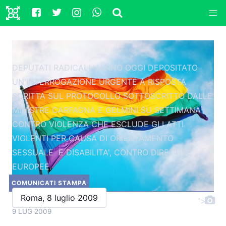
DEPUTATI RADICALI HANNO OGGI DEPOSITATO
UN'INTERROGAZIONE URGENTE A RISPOSTA
SCRITTA SUL PROTOCOLLO SOTTOSCRITTO DALLE
MINISTRE CARFAGNA E GELMINI SU SETTIMANA
CONTRO VIOLENZA CHE ESCLUDE GLI ATTI
VIOLENTI PER CAUSA DI ORIENTAMENTO
SESSUALE E DISABILITA', CONTRO DIRETTIVE
EUROPEE.
COMUNICATI STAMPA
Roma, 8 luglio 2009
">
9 LUG 2009