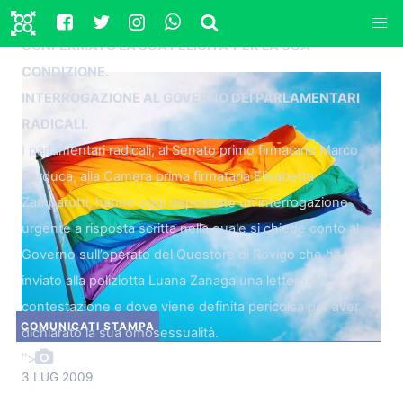
PERICOLOSA, AVEVA DENUNCIATO VESSAZIONI E
CONFERMATO LA SUA FELICITA’ PER LA SUA
CONDIZIONE.
INTERROGAZIONE AL GOVERNO DEI PARLAMENTARI
RADICALI.
I parlamentari radicali, al Senato primo firmatario Marco
Perduca, alla Camera prima firmataria
Elisabetta
Zamparutti, hanno oggi depositato un’interrogazione
urgente a risposta scritta nella quale si chiede conto al
Governo sull’operato del Questore di Rovigo che ha
inviato alla poliziotta Luana Zanaga una lettera di
contestazione e dove viene definita pericolsa per aver
COMUNICATI STAMPA
dichiarato la sua omosessualità.
">
3 LUG 2009