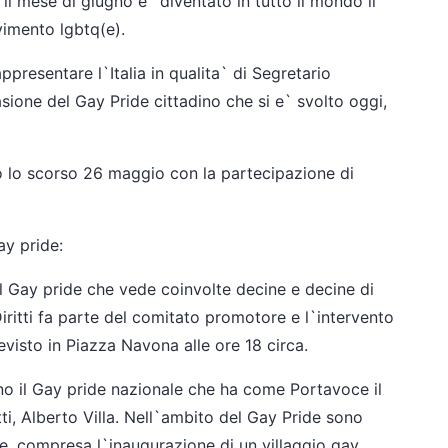
 il mese di giugno e` diventato in tutto il mondo il
vimento lgbtq(e).
ppresentare l`Italia in qualita` di Segretario
asione del Gay Pride cittadino che si e` svolto oggi,
ino lo scorso 26 maggio con la partecipazione di
ay pride:
l Gay pride che vede coinvolte decine e decine di
Diritti fa parte del comitato promotore e l`intervento
visto in Piazza Navona alle ore 18 circa.
no il Gay pride nazionale che ha come Portavoce il
ti, Alberto Villa. Nell`ambito del Gay Pride sono
tive, compresa l`inaugurazione di un villaggio gay.