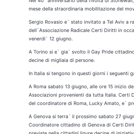
Nel 40` anniversario della rivolta di Stonewall,
mese della straordinaria mobilitazione del mo
Sergio Rovasio e` stato invitato a Tel Aviv a ra
dell`Associazione Radicale Certi Diritti in occ
venerdi` 12 giugno.
A Torino si e` gia` svolto il Gay Pride cittad
decine di migliaia di persone.
In Italia si tengono in questi giorni i seguenti g
A Roma sabato 13 giugno, alle ore 15 inizio de
Associazioni provenienti da tutta Italia. Certi 
del coordinatore di Roma, Lucky Amato, e` pre
A Genova si terra` il prossimo sabato 27 giug
Coordinatore cittadino di Genova di Certi Dirit
previste nella cittadini ligure decine di inizia