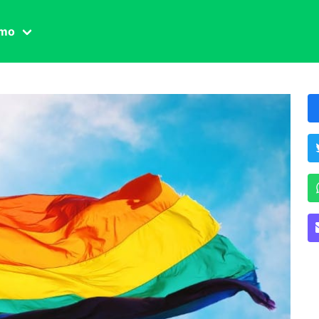
amo
one civile
der
 famiglia
essuale
ssuale
ionale
agina