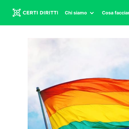
Chi siamo
Cosa facci
Associazione
Affermazi
Statuto
Intersex
Organi in carica
Transgen
Congressi
Diritto di
Lavoro s
Salute se
Transnaz
Politica
Fuor di P