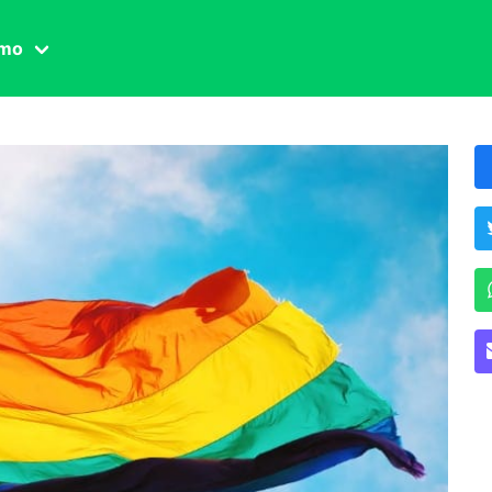
amo
one civile
der
 famiglia
essuale
ssuale
ionale
agina