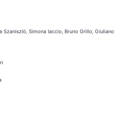
a Szaniszlò, Simona Iaccio, Bruno Grillo, Giuliano
ri
a