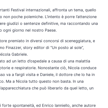
tanti Festival internazionali, affronta un tema, quello
ato non poche polemiche. L’intento è porre l’attenzione
mere giudizi o sentenze definitive, ma raccontando una
ano ogni giorno nel nostro Paese.
tore premiato in diversi concorsi di sceneggiatura, e
mo Finazzer, story editor di “Un posto al sole”,
 Nicola Gabriele.
dato ad un letto d’ospedale a causa di una malattia
torie e respiratorie. Nonostante ciò, Nicola conduce
sso va a fargli visita e Daniele, il dottore che lo ha in
ico. Ma a Nicola tutto questo non basta. In una
’apparecchiatura che può liberarlo da quel letto, un
i forte spontaneità, ed Enrico Ianniello, anche autore