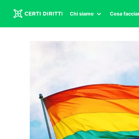
Chi siamo
Cosa facci
Associazione
Affermazi
Statuto
Intersex
Organi in carica
Transgen
Congressi
Diritto di
Lavoro s
Salute se
Transnaz
Politica
Fuor di P