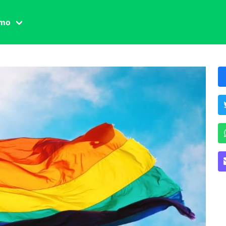
amo
one civile
der
 famiglia
essuale
ssuale
ionale
agina