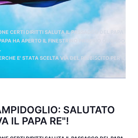
ONE CERTI DIRITTI SALUTA IL PASSAGGO DEL PAPA
DEL PAPA HA APERTO IL FINESTRINO PROPRIO QUANDO
.
ERCHE E' STATA SCELTA VIA DEL PLEBISCITO PER IL
CAMPIDOGLIO: SALUTATO
A IL PAPA RE"!