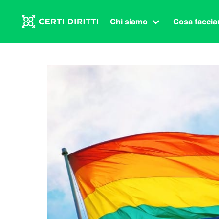
Chi siamo
Cosa facci
Associazione
Affermazi
Statuto
Intersex
Organi in carica
Transgen
Congressi
Diritto di
Lavoro s
Salute se
Transnaz
Politica
Fuor di P