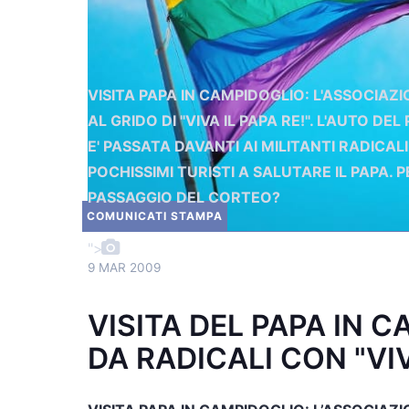
VISITA PAPA IN CAMPIDOGLIO: L'ASSOCIAZI
AL GRIDO DI "VIVA IL PAPA RE!". L'AUTO 
E' PASSATA DAVANTI AI MILITANTI RADICALI
POCHISSIMI TURISTI A SALUTARE IL PAPA. P
PASSAGGIO DEL CORTEO?
COMUNICATI STAMPA
">
9 MAR 2009
VISITA DEL PAPA IN 
DA RADICALI CON "VIV