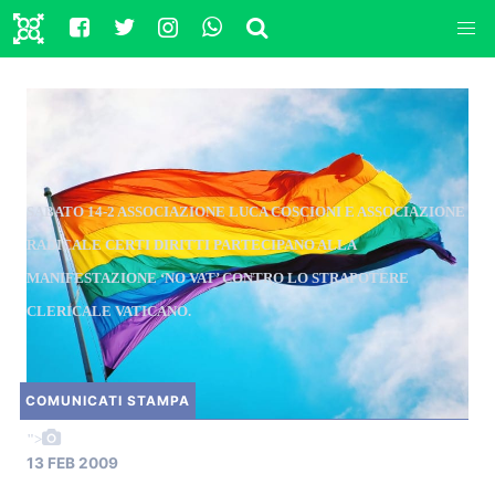
SABATO 14-2 ASSOCIAZIONE LUCA COSCIONI E ASSOCIAZIONE
RADICALE CERTI DIRITTI PARTECIPANO ALLA
MANIFESTAZIONE ‘NO VAT’ CONTRO LO STRAPOTERE
CLERICALE VATICANO.
COMUNICATI STAMPA
">
13 FEB 2009