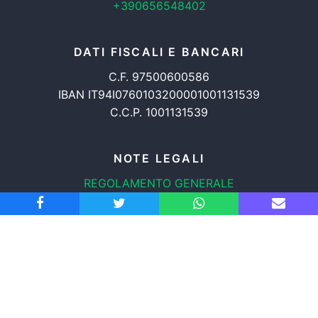
+390656548402
DATI FISCALI E BANCARI
C.F. 97500600586
IBAN IT94I0760103200001001131539
C.C.P. 1001131539
NOTE LEGALI
REGOLAMENTO GENERALE
PROTEZIONE DATI
INFORMATIVA COOKIES
TRASPARENZA
© 2008-2026
ASSOCIAZIONE RADICALE CERTI DIRITTI APS