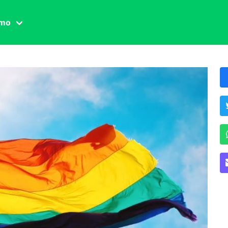
amo
one civile
der
 famiglia
essuale
ssuale
ionale
agina