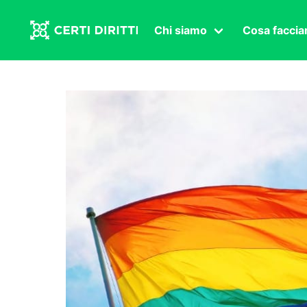
Chi siamo
Cosa facci
Associazione
Affermazi
Statuto
Intersex
Organi in carica
Transgen
Congressi
Diritto di
Lavoro s
Salute se
Transnaz
Politica
Fuor di P