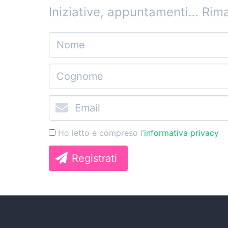
Iniziative, appuntamenti…
Rima
Ho letto e compreso l’
informativa privacy
Registrati