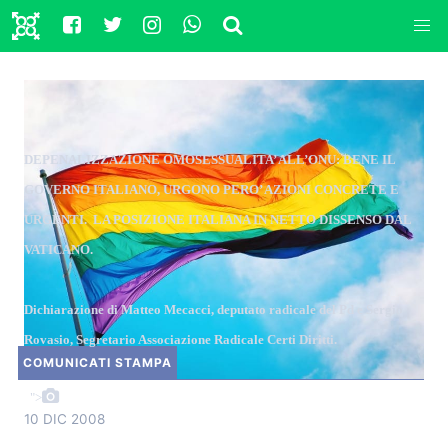
DEPENALIZZAZIONE OMOSESSUALITA’ ALL’ONU: BENE IL
GOVERNO ITALIANO, URGONO PERO’ AZIONI CONCRETE E
URGENTI.
LA POSIZIONE ITALIANA IN NETTO DISSENSO DAL
VATICANO.
Dichiarazione di Matteo Mecacci, deputato radicale del Pd e Sergio
Rovasio, Segretario Associazione Radicale Certi Diritti.
COMUNICATI STAMPA
">
10 DIC 2008