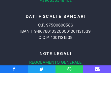
+390656548402
DATI FISCALI E BANCARI
C.F. 97500600586
IBAN IT94I0760103200001001131539
C.C.P. 1001131539
NOTE LEGALI
REGOLAMENTO GENERALE
PROTEZIONE DATI
INFORMATIVA COOKIES
TRASPARENZA
© 2008-2026
ASSOCIAZIONE RADICALE CERTI DIRITTI APS