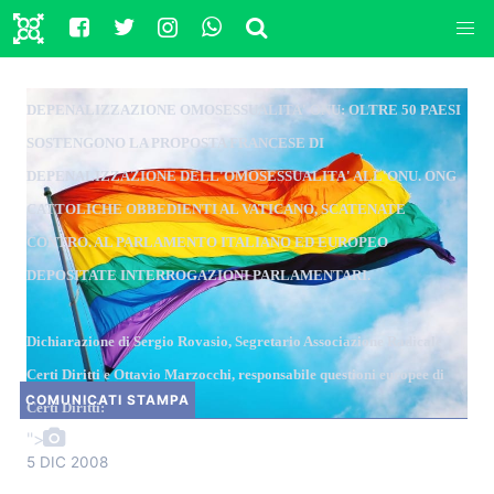
DEPENALIZZAZIONE OMOSESSUALITA' ONU: OLTRE 50 PAESI
SOSTENGONO LA PROPOSTA FRANCESE DI
DEPENALIZZAZIONE DELL'OMOSESSUALITA' ALL'ONU. ONG
CATTOLICHE OBBEDIENTI AL VATICANO, SCATENATE
CONTRO. AL PARLAMENTO ITALIANO ED EUROPEO
DEPOSITATE INTERROGAZIONI PARLAMENTARI.
Dichiarazione di Sergio Rovasio, Segretario Associazione Radicale
Certi Diritti e Ottavio Marzocchi, responsabile questioni europee di
COMUNICATI STAMPA
Certi Diritti:
">
5 DIC 2008