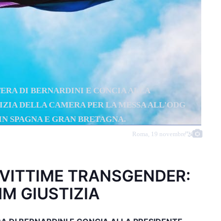
ERA DI BERNARDINI E CONCIA ALLA
IZIA DELLA CAMERA PER LA MESSA ALL'ODG
IN SPAGNA E GRAN BRETAGNA.
">
Roma, 19 novembre 2008
VITTIME TRANSGENDER:
M GIUSTIZIA