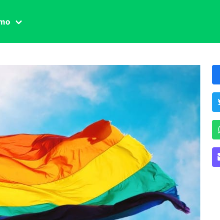
amo
one civile
der
 famiglia
essuale
ssuale
ionale
agina