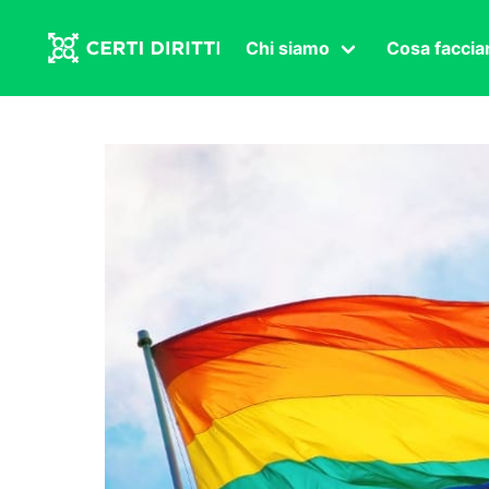
Chi siamo
Cosa facci
Associazione
Affermazi
Statuto
Intersex
Organi in carica
Transgen
Congressi
Diritto di
Lavoro s
Salute se
Transnaz
Politica
Fuor di P