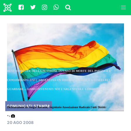
REVERSIBILITA’ DELLA PENSIONE IN CASO DI MORTE DEL PARTNER E’
CONSIDERATO DALL’ARGENTINA UN DIRITTO UMANO, E L’ITALIA RESTA A
GUARDARE…SIAMO DIVENTATI NOI L’ARGENTINA E LORO L’ITALIA.
COMUNICATI STAMPA
Dichiarazione di Sergio Rovasio, Segretario Associazione Radicale Certi Diritti:
">
20 AGO 2008