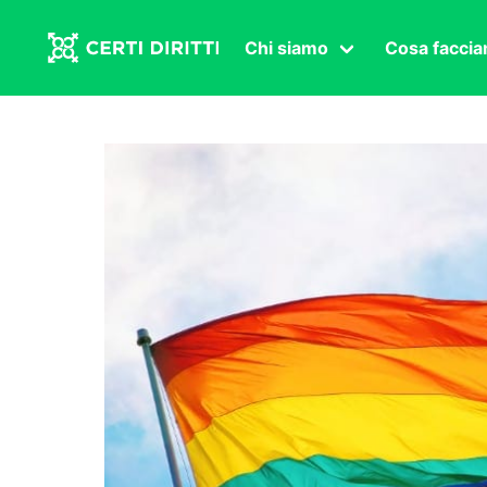
Chi siamo
Cosa facci
Associazione
Affermazi
Statuto
Intersex
Organi in carica
Transgen
Congressi
Diritto di
Lavoro s
Salute se
Transnaz
Politica
Fuor di P