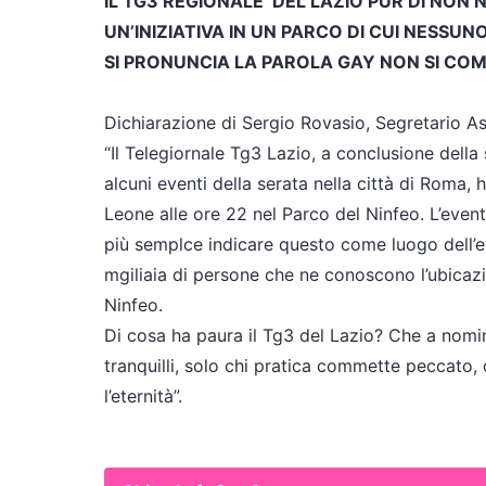
IL TG3 REGIONALE DEL LAZIO PUR DI NON
UN’INIZIATIVA IN UN PARCO DI CUI NESSUN
SI PRONUNCIA LA PAROLA GAY NON SI CO
Dichiarazione di Sergio Rovasio, Segretario As
“Il Telegiornale Tg3 Lazio, a conclusione della 
alcuni eventi della serata nella città di Roma
Leone alle ore 22 nel Parco del Ninfeo. L’evento
più semplce indicare questo come luogo dell’e
mgiliaia di persone che ne conoscono l’ubicaz
Ninfeo.
Di cosa ha paura il Tg3 del Lazio? Che a nom
tranquilli, solo chi pratica commette peccato,
l’eternità”.