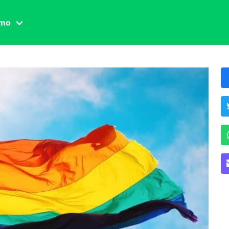
amo
one civile
der
 famiglia
essuale
ssuale
ionale
agina