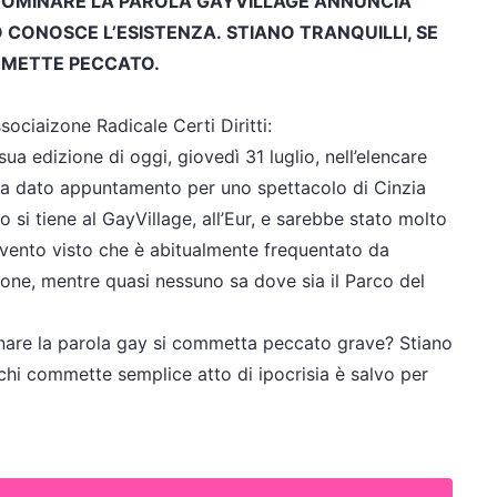
 NOMINARE LA PAROLA GAYVILLAGE ANNUNCIA
O CONOSCE L’ESISTENZA. STIANO TRANQUILLI, SE
MMETTE PECCATO.
sociaizone Radicale Certi Diritti:
sua edizione di oggi, giovedì 31 luglio, nell’elencare
, ha dato appuntamento per uno spettacolo di Cinzia
 si tiene al GayVillage, all’Eur, e sarebbe stato molto
vento visto che è abitualmente frequentato da
ione, mentre quasi nessuno sa dove sia il Parco del
inare la parola gay si commetta peccato grave? Stiano
 chi commette semplice atto di ipocrisia è salvo per