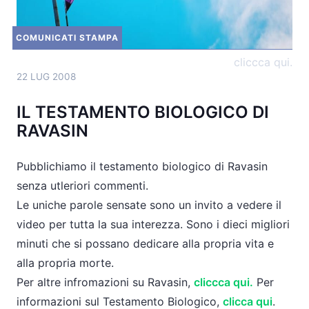
COMUNICATI STAMPA
">
cliccca qui.
22 LUG 2008
IL TESTAMENTO BIOLOGICO DI
RAVASIN
Pubblichiamo il testamento biologico di Ravasin
senza utleriori commenti.
Le uniche parole sensate sono un invito a vedere il
video per tutta la sua interezza. Sono i dieci migliori
minuti che si possano dedicare alla propria vita e
alla propria morte.
Per altre infromazioni su Ravasin,
cliccca qui.
Per
informazioni sul Testamento Biologico,
clicca qui
.