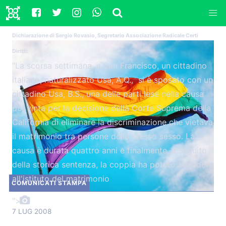
Dichiarazione di Sergio Rovasio, Segretario Associazione Radicale Certi
Diritti:
"La scorsa settimana, a San Francisco, un cittadino
italiano, naturalizzato Usa, A.Q.,
si è sposato con un
cittadino Usa, B.S., una delle parti lese nella causa
poi vinta per la decisione della Corte Suprema della
California di eliminare la discriminazione che vietava
il matrimonio tra persone dello stesso sesso. La
causa è durata quattro anni e finalmente, a seguito
della storica sentenza, la coppia ha potuto accedere
all'istituto del matrimonio
COMUNICATI STAMPA
">
7 LUG 2008