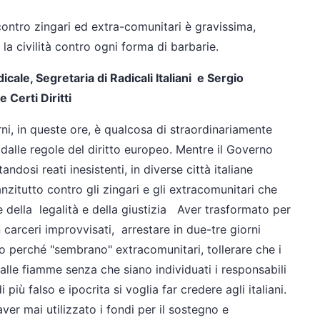
contro zingari ed extra-comunitari è gravissima
,
 la civilità contro ogni forma di barbarie.
icale, Segretaria di Radicali Italiani e Sergio
 Certi Diritti
ni, in queste ore, è qualcosa di straordinariamente
alle regole del diritto europeo. Mentre il Governo
andosi reati inesistenti, in diverse città italiane
zitutto contro gli zingari e gli extracomunitari che
 della legalità e della giustizia
Aver trasformato per
arceri improvvisati, arrestare in due-tre giorni
olo perché "sembrano" extracomunitari, tollerare che i
lle fiamme senza che siano individuati i responsabili
iù falso e ipocrita si voglia far credere agli italiani.
er mai utilizzato i fondi per il sostegno e