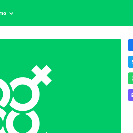
amo
one civile
der
 famiglia
essuale
ssuale
ionale
agina