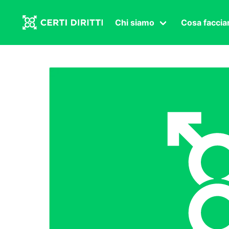
Chi siamo
Cosa facci
Associazione
Affermazi
Statuto
Intersex
Organi in carica
Transgen
Congressi
Diritto di
Lavoro s
Salute se
Transnaz
Politica
Fuor di P