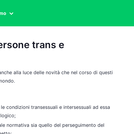
amo
one civile
ersone trans e
der
 famiglia
essuale
nche alla luce delle novità che nel corso di questi
ssuale
 mondo.
ionale
e le condizioni transessuali e intersessuali ad essa
logico;
agina
tale normativa sia quello del perseguimento del
getto;