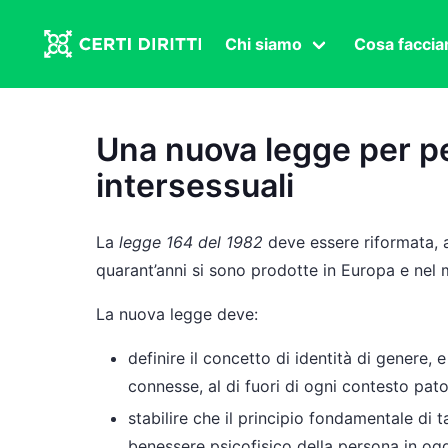
Chi siamo
Cosa facci
Associazione
Affermazi
Statuto
Intersex
Una nuova legge per p
Organi in carica
Transgen
intersessuali
Congressi
Diritto di
Lavoro s
La
legge 164 del 1982
deve essere riformata, a
Salute se
quarant’anni si sono prodotte in Europa e nel
Transnaz
La nuova legge deve:
Politica
definire il concetto di identità di genere, 
connesse, al di fuori di ogni contesto pato
Fuor di P
stabilire che il principio fondamentale di 
benessere psicofisico della persona in og