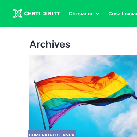
Chi siamo
Cosa facci
Associazione
Affermazi
Statuto
Intersex
Archives
Organi in carica
Transgen
Congressi
Diritto di
Lavoro s
Salute se
Transnaz
Politica
Fuor di P
COMUNICATI STAMPA