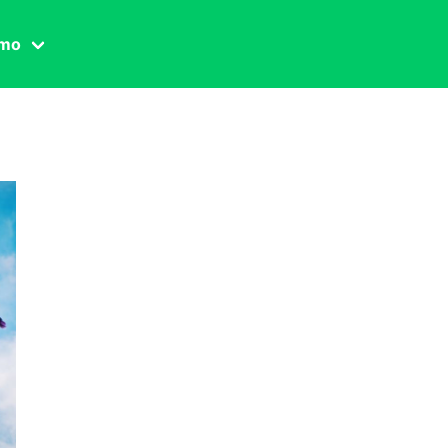
amo
one civile
der
 famiglia
essuale
ssuale
ionale
agina