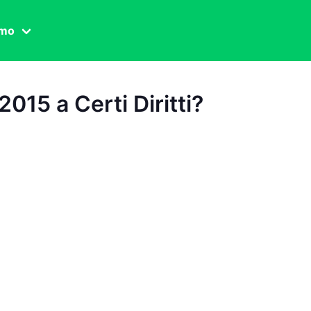
amo
one civile
2015 a Certi Diritti?
der
 famiglia
essuale
ssuale
ionale
agina