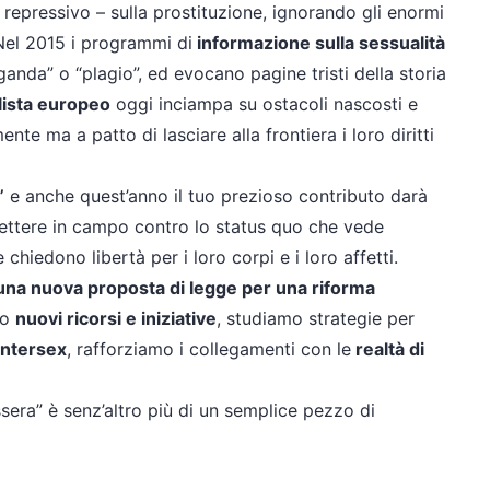
 repressivo – sulla prostituzione, ignorando gli enormi
 Nel 2015 i programmi di
informazione sulla sessualità
nda” o “plagio”, ed evocano pagine tristi della storia
lista europeo
oggi inciampa su ostacoli nascosti e
te ma a patto di lasciare alla frontiera i loro diritti
”
e anche quest’anno il tuo prezioso contributo darà
 mettere in campo contro lo status quo che vede
 chiedono libertà per i loro corpi e i loro affetti.
una nuova proposta di legge per una riforma
mo
nuovi ricorsi e iniziative
, studiamo strategie per
 intersex
, rafforziamo i collegamenti con le
realtà di
essera” è senz’altro più di un semplice pezzo di