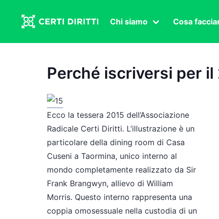
Chi siamo
Cosa facci
Associazione
Affermazi
Statuto
Intersex
Perché iscriversi per il 
Organi in carica
Transgen
Congressi
Diritto di
Lavoro s
Ecco la tessera 2015 dell’Associazione
Salute se
Radicale Certi Diritti. L’illustrazione è un
particolare della dining room di Casa
Transnaz
Cuseni a Taormina, unico interno al
Politica
mondo completamente realizzato da Sir
Frank Brangwyn, allievo di William
Fuor di P
Morris. Questo interno rappresenta una
coppia omosessuale nella custodia di un