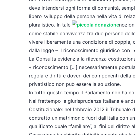
deve intendersi ogni forma di comunità, sempli
libero sviluppo della persona nella vita di rel
pluralistico. In tale
nozion
come stabile convivenza tra due persone dello 
vivere liberamente una condizione di coppia, ot
dalla legge – il riconoscimento giuridico con i 
La Consulta evidenzia la rilevanza costituzion
« riconoscimento […] necessariamente postula u
regolare diritti e doveri dei componenti della
privatistico non può essere la soluzione.
In tutto questo tempo il Parlamento non ha com
Nel frattempo la giurisprudenza italiana è anda
Costituzionale: nel febbraio 2012 il Tribunale 
contratto un matrimonio fuori dall’Italia con u
qualificato quale “familiare”, ai fini del diritto
Cassazione ha chiarito definitivamente che la 