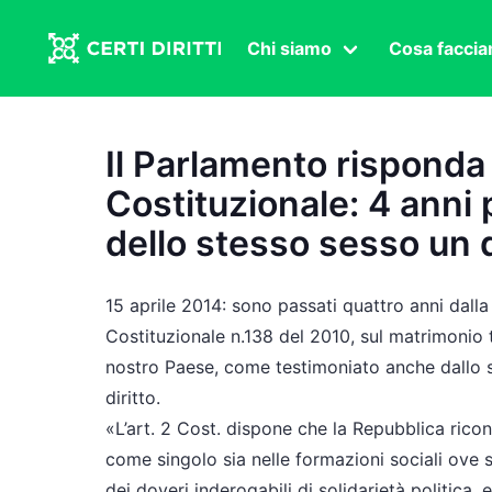
Chi siamo
Cosa facci
Associazione
Affermazi
Statuto
Intersex
Il Parlamento risponda a
Organi in carica
Transgen
Costituzionale: 4 anni 
Congressi
Diritto di
dello stesso sesso un d
Lavoro s
Salute se
15 aprile 2014: sono passati quattro anni dall
Transnaz
Costituzionale n.138 del 2010, sul matrimonio 
nostro Paese, come testimoniato anche dallo s
Politica
diritto.
Fuor di P
«L’art. 2 Cost. dispone che la Repubblica riconos
come singolo sia nelle formazioni sociali ove 
dei doveri inderogabili di solidarietà politica