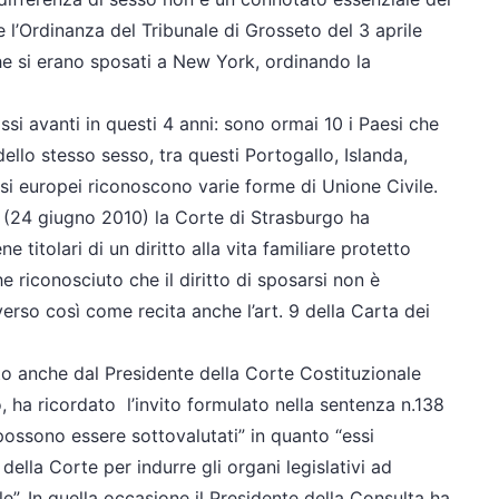
l’Ordinanza del Tribunale di Grosseto del 3 aprile
che si erano sposati a New York, ordinando la
si avanti in questi 4 anni: sono ormai 10 i Paesi che
dello stesso sesso, tra questi Portogallo, Islanda,
si europei riconoscono varie forme di Unione Civile.
ia (24 giugno 2010) la Corte di Strasburgo ha
 titolari di un diritto alla vita familiare protetto
e riconosciuto che il diritto di sposarsi non è
erso così come recita anche l’art. 9 della Carta dei
to anche dal Presidente della Corte Costituzionale
, ha ricordato l’invito formulato nella sentenza n.138
possono essere sottovalutati” in quanto “essi
ella Corte per indurre gli organi legislativi ad
ale”. In quella occasione il Presidente della Consulta ha