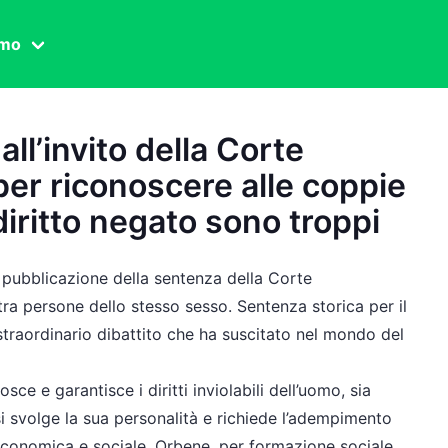
amo
one civile
ll’invito della Corte
der
per riconoscere alle coppie
 famiglia
iritto negato sono troppi
essuale
ssuale
a pubblicazione della sentenza della Corte
ionale
tra persone dello stesso sesso. Sentenza storica per il
traordinario dibattito che ha suscitato nel mondo del
agina
ce e garantisce i diritti inviolabili dell’uomo, sia
si svolge la sua personalità e richiede l’adempimento
, economica e sociale. Orbene, per formazione sociale