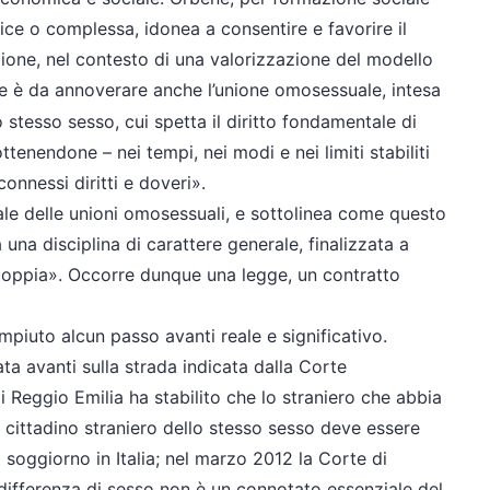
ce o complessa, idonea a consentire e favorire il
azione, nel contesto di una valorizzazione del modello
e è da annoverare anche l’unione omosessuale, intesa
stesso sesso, cui spetta il diritto fondamentale di
tenendone – nei tempi, nei modi e nei limiti stabiliti
connessi diritti e doveri».
ale delle unioni omosessuali, e sottolinea come questo
na disciplina di carattere generale, finalizzata a
 coppia». Occorre dunque una legge, un contratto
piuto alcun passo avanti reale e significativo.
ta avanti sulla strada indicata dalla Corte
di Reggio Emilia ha stabilito che lo straniero che abbia
n cittadino straniero dello stesso sesso deve essere
 al soggiorno in Italia; nel marzo 2012 la Corte di
differenza di sesso non è un connotato essenziale del