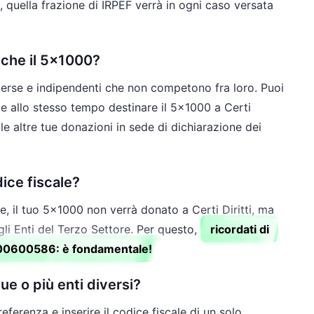
, quella frazione di IRPEF verrà in ogni caso versata
nche il 5×1000?
rse e indipendenti che non competono fra loro. Puoi
 e allo stesso tempo destinare il 5×1000 a Certi
le altre tue donazioni in sede di dichiarazione dei
ice fiscale?
ale, il tuo 5×1000 non verrà donato a Certi Diritti, ma
gli Enti del Terzo Settore. Per questo,
ricordati di
 97500600586: è fondamentale!
ue o più enti diversi?
ferenza e inserire il codice fiscale di un solo