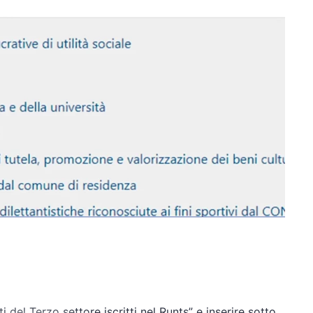
del Terzo settore iscritti nel Runts” e inserire sotto