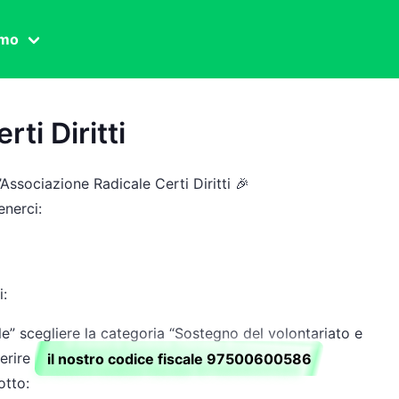
amo
one civile
ti Diritti
der
 famiglia
Associazione Radicale Certi Diritti 🎉
essuale
nerci:
ssuale
ionale
i:
le” scegliere la categoria “Sostegno del volontariato e
agina
serire
il nostro codice fiscale 97500600586
otto: