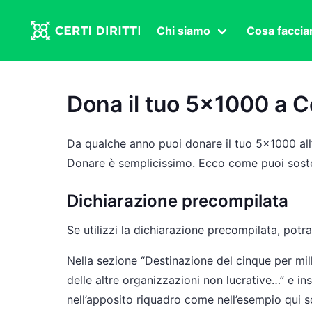
Chi siamo
Cosa facci
Associazione
Affermazi
Statuto
Intersex
Dona il tuo 5×1000 a Cer
Organi in carica
Transgen
Congressi
Diritto di
Da qualche anno puoi donare il tuo 5×1000 all’
Lavoro s
Donare è semplicissimo. Ecco come puoi soste
Salute se
Dichiarazione precompilata
Transnaz
Se utilizzi la dichiarazione precompilata, potra
Politica
Nella sezione “Destinazione del cinque per mil
Fuor di P
delle altre organizzazioni non lucrative…” e in
nell’apposito riquadro come nell’esempio qui s