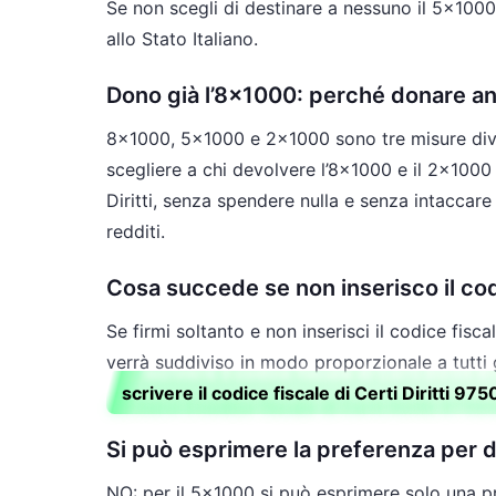
Se non scegli di destinare a nessuno il 5×1000
allo Stato Italiano.
Dono già l’8×1000: perché donare a
8×1000, 5×1000 e 2×1000 sono tre misure dive
scegliere a chi devolvere l’8×1000 e il 2×1000
Diritti, senza spendere nulla e senza intaccare 
redditi.
Cosa succede se non inserisco il cod
Se firmi soltanto e non inserisci il codice fisc
verrà suddiviso in modo proporzionale a tutti 
scrivere il codice fiscale di Certi Diritti
Si può esprimere la preferenza per d
NO: per il 5×1000 si può esprimere solo una pre