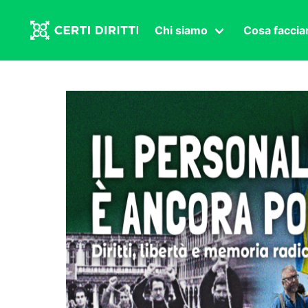
Chi siamo
Cosa facci
Associazione
Affermazi
Statuto
Intersex
Organi in carica
Transgen
Congressi
Diritto di
Lavoro s
Salute se
Transnaz
Politica
Fuor di P