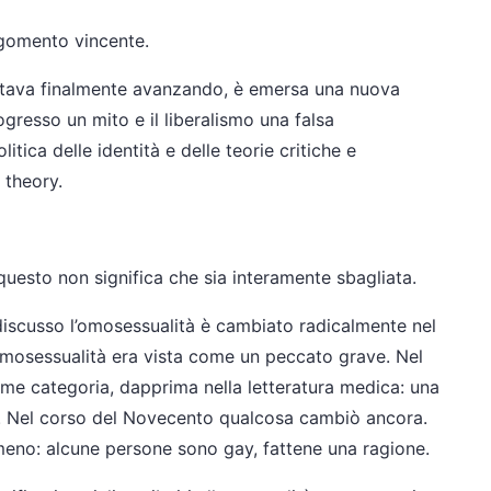
rgomento vincente.
 stava finalmente avanzando, è emersa una nuova
gresso un mito e il liberalismo una falsa
itica delle identità e delle teorie critiche e
r theory.
uesto non significa che sia interamente sbagliata.
 discusso l’omosessualità è cambiato radicalmente nel
l’omosessualità era vista come un peccato grave. Nel
ome categoria, dapprima nella letteratura medica: una
e. Nel corso del Novecento qualcosa cambiò ancora.
 meno: alcune persone sono gay, fattene una ragione.