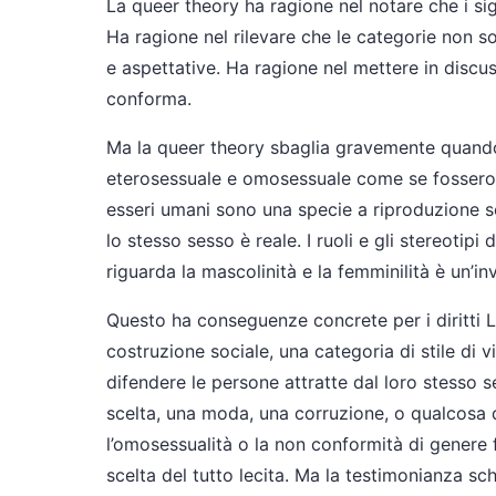
La queer theory ha ragione nel notare che i signi
Ha ragione nel rilevare che le categorie non s
e aspettative. Ha ragione nel mettere in discu
conforma.
Ma la queer theory sbaglia gravemente quand
eterosessuale e omosessuale come se fossero m
esseri umani sono una specie a riproduzione ses
lo stesso sesso è reale. I ruoli e gli stereotipi
riguarda la mascolinità e la femminilità è un’i
Questo ha conseguenze concrete per i diritti 
costruzione sociale, una categoria di stile di vit
difendere le persone attratte dal loro stesso s
scelta, una moda, una corruzione, o qualcosa 
l’omosessualità o la non conformità di genere
scelta del tutto lecita. Ma la testimonianza sc