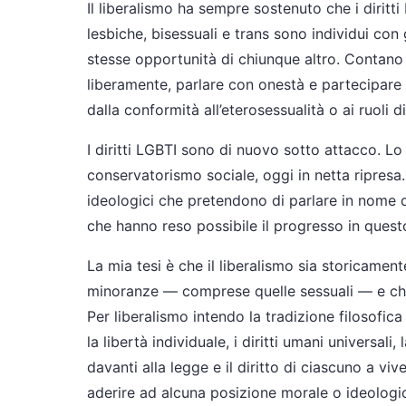
Il liberalismo ha sempre sostenuto che i dirit
lesbiche, bisessuali e trans sono individui con gl
stesse opportunità di chiunque altro. Contano 
liberamente, parlare con onestà e partecipare
dalla conformità all’eterosessualità o ai ruoli 
I diritti LGBTI sono di nuovo sotto attacco. Lo
conservatorismo sociale, oggi in netta ripres
ideologici che pretendono di parlare in nome d
che hanno reso possibile il progresso in ques
La mia tesi è che il liberalismo sia storicamente
minoranze — comprese quelle sessuali — e che
Per liberalismo intendo la tradizione filosofic
la libertà individuale, i diritti umani universali
davanti alla legge e il diritto di ciascuno a v
aderire ad alcuna posizione morale o ideologi