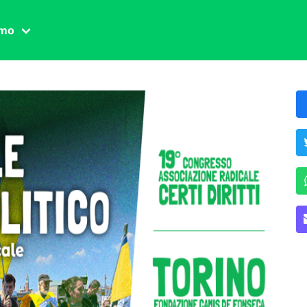
amo
one civile
der
 famiglia
essuale
ssuale
ionale
agina