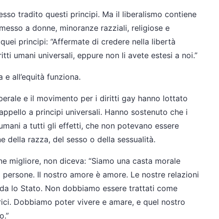
sso tradito questi principi. Ma il liberalismo contiene
rmesso a donne, minoranze razziali, religiose e
quei principi: “Affermate di credere nella libertà
ritti umani universali, eppure non li avete estesi a noi.”
 e all’equità funziona.
liberale e il movimento per i diritti gay hanno lottato
 appello a principi universali. Hanno sostenuto che i
 umani a tutti gli effetti, che non potevano essere
one della razza, del sesso o della sessualità.
sione migliore, non diceva: “Siamo una casta morale
o persone. Il nostro amore è amore. Le nostre relazioni
arda lo Stato. Non dobbiamo essere trattati come
trici. Dobbiamo poter vivere e amare, e quel nostro
o.”