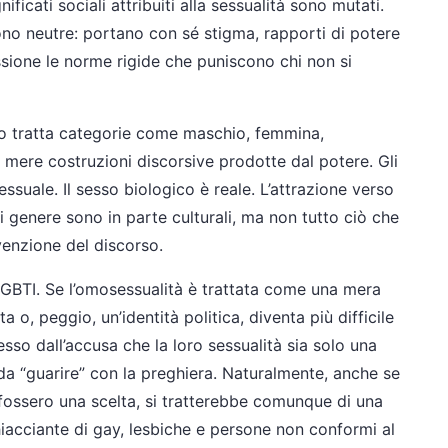
ficati sociali attribuiti alla sessualità sono mutati.
ono neutre: portano con sé stigma, rapporti di potere
ssione le norme rigide che puniscono chi non si
o tratta categorie come maschio, femmina,
ere costruzioni discorsive prodotte dal potere. Gli
suale. Il sesso biologico è reale. L’attrazione verso
 di genere sono in parte culturali, ma non tutto ciò che
nvenzione del discorso.
LGBTI. Se l’omosessualità è trattata come una mera
a o, peggio, un’identità politica, diventa più difficile
esso dall’accusa che la loro sessualità sia solo una
da “guarire” con la preghiera. Naturalmente, anche se
 fossero una scelta, si tratterebbe comunque di una
hiacciante di gay, lesbiche e persone non conformi al