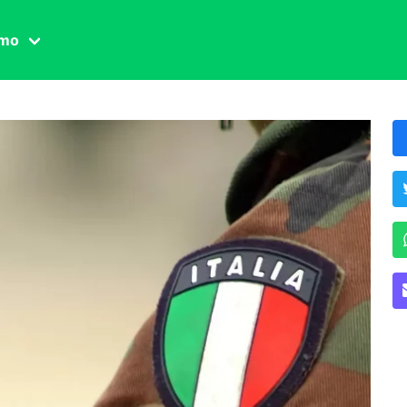
amo
one civile
der
 famiglia
essuale
ssuale
ionale
agina