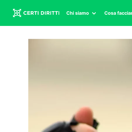
Chi siamo
Cosa facci
Associazione
Affermazi
Statuto
Intersex
Organi in carica
Transgen
Congressi
Diritto di
Lavoro s
Salute se
Transnaz
Politica
Fuor di P