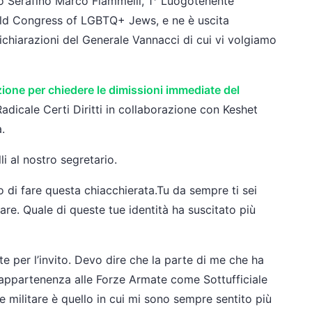
ato Serafino Marco Fiammelli, 1° Luogotenente
orld Congress of LGBTQ+ Jews, e ne è uscita
ichiarazioni del Generale Vannacci di cui vi volgiamo
zione per chiedere le dimissioni immediate del
adicale Certi Diritti in collaborazione con Keshet
.
 al nostro segretario.
o di fare questa chiacchierata.Tu da sempre ti sei
itare. Quale di queste tue identità ha suscitato più
 te per l’invito. Devo dire che la parte di me che ha
l’appartenenza alle Forze Armate come Sottufficiale
e militare è quello in cui mi sono sempre sentito più