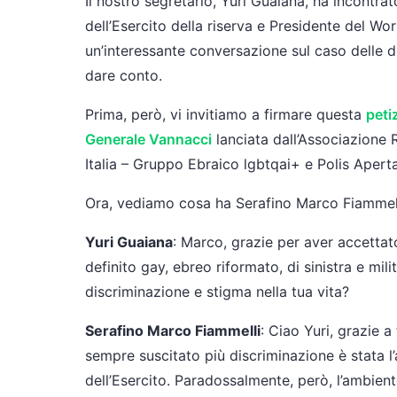
Il nostro segretario, Yuri Guaiana, ha incontr
dell’Esercito della riserva e Presidente del W
un’interessante conversazione sul caso delle d
dare conto.
Prima, però, vi invitiamo a firmare questa
peti
Generale Vannacci
lanciata dall’Associazione R
Italia – Gruppo Ebraico lgbtqai+ e Polis Aperta
Ora, vediamo cosa ha Serafino Marco Fiammelli
Yuri Guaiana
: Marco, grazie per aver accettat
definito gay, ebreo riformato, di sinistra e mil
discriminazione e stigma nella tua vita?
Serafino Marco Fiammelli
: Ciao Yuri, grazie a
sempre suscitato più discriminazione è stata 
dell’Esercito. Paradossalmente, però, l’ambient